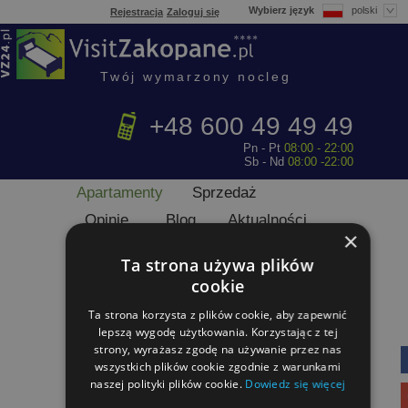
Wybierz język
polski
Rejestracja
Zaloguj się
Twój wymarzony nocleg
+48 600 49 49 49
Pn - Pt
08:00
- 22:00
Sb - Nd
08:00
-22:00
Apartamenty
Sprzedaż
Opinie
Blog
Aktualności
×
Karta VisitZakopane.pl
Ta strona używa plików
Gwarancja
Dla właścicieli
cookie
Ceny
Ta strona korzysta z plików cookie, aby zapewnić
MISJA
FAQ
Kontakt
lepszą wygodę użytkowania. Korzystając z tej
strony, wyrażasz zgodę na używanie przez nas
SZUKAJ NOCLEGU
wszystkich plików cookie zgodnie z warunkami
naszej polityki plików cookie.
Dowiedz się więcej
Nie znam jeszcze daty pobytu