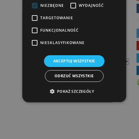
Przyjazd:
NIEZBĘDNE
WYDAJNOŚĆ
TARGETOWANIE
Wyjazd:
FUNKCJONALNOŚĆ
Dorośli:
NIESKLASYFIKOWANE
Dzieci:
AKCEPTUJ WSZYSTKIE
miejsce:
wyszukiwanie zaawansowane
ODRZUĆ WSZYSTKIE
Szukaj
POKAŻ SZCZEGÓŁY
»